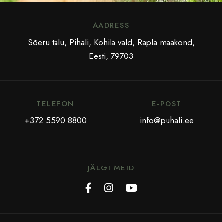
AADRESS
Sõeru talu, Pihali, Kohila vald, Rapla maakond,
Eesti, 79703
TELEFON
E-POST
+372 5590 8800
info@puhali.ee
JÄLGI MEID