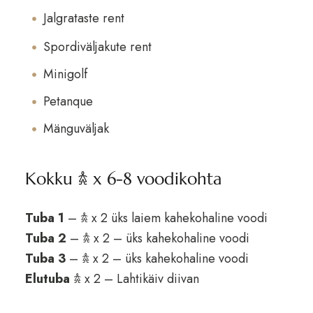
Jalgrataste rent
Spordiväljakute rent
Minigolf
Petanque
Mänguväljak
Kokku 𖠋 x 6-8 voodikohta
Tuba 1
– 𖠋 x 2 üks laiem kahekohaline voodi
Tuba 2
– 𖠋 x 2 – üks kahekohaline voodi
Tuba 3
– 𖠋 x 2 – üks kahekohaline voodi
Elutuba
𖠋 x 2 – Lahtikäiv diivan