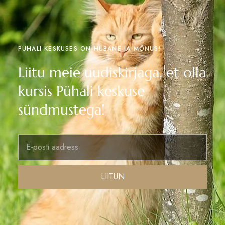
PÜHALI KESKUSES ON HUBANE JA MÕNUS!
Liitu meie uudiskirjaga, et olla
kursis Pühali keskuse
sündmustega!
LIITUN