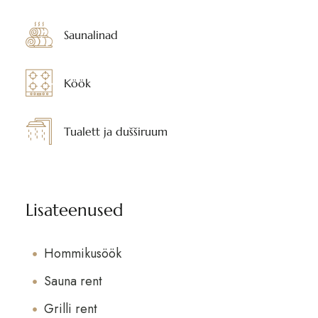
Saunalinad
Köök
Tualett ja dušširuum
Lisateenused
Hommikusöök
Sauna rent
Grilli rent