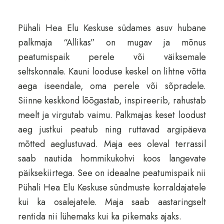
Pühali Hea Elu Keskuse südames asuv hubane
palkmaja “Allikas” on mugav ja mõnus
peatumispaik perele või väiksemale
seltskonnale. Kauni looduse keskel on lihtne võtta
aega iseendale, oma perele või sõpradele.
Siinne keskkond lõõgastab, inspireerib, rahustab
meelt ja virgutab vaimu. Palkmajas keset loodust
aeg justkui peatub ning ruttavad argipäeva
mõtted aeglustuvad. Maja ees oleval terrassil
saab nautida hommikukohvi koos langevate
päiksekiirtega. See on ideaalne peatumispaik nii
Pühali Hea Elu Keskuse sündmuste korraldajatele
kui ka osalejatele. Maja saab aastaringselt
rentida nii lühemaks kui ka pikemaks ajaks.